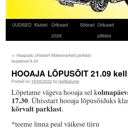
UUDISED
Klubist
Üritused
Sõbrad
Üritused
2026
piltides
←
Haapsalu ühisstart Maksimarketi parklast
laupäeval 8.30
HOOAJA LÕPUSÕIT 21.09 kell
Posted on
18/09/2022
by
reelikalume
olmapäeva
Lõpetame vägeva hooaja sel k
17.30
. Ühisstart hooaja lõpusõiduks kla
kõrvalt parklast
.
*teeme linna peal väikese tiiru