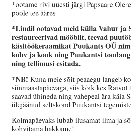
*ootame rivi uuesti järgi Papsaare Oler
poole tee ääres
*Lindil ootavad meid külla Vahur ja Si
restaureerivad mööblit, teevad puutö
käsitöökeraamikat Puukants OÜ nime 
kohv ja kook ning Puukantsi toodang
ning tellimusi esitada.
NB!
*
Kuna meie sõit peaaegu langeb k
sünniaastapäevaga, siis kõik kes Raivot 
saavad ühineda ning vahepeal ära käia Se
ülejäänud seltskond Puukantsi tegemiste
Kolmapäevaks lubab ilusamat ilma ja sõ
kohvitama hakkame!